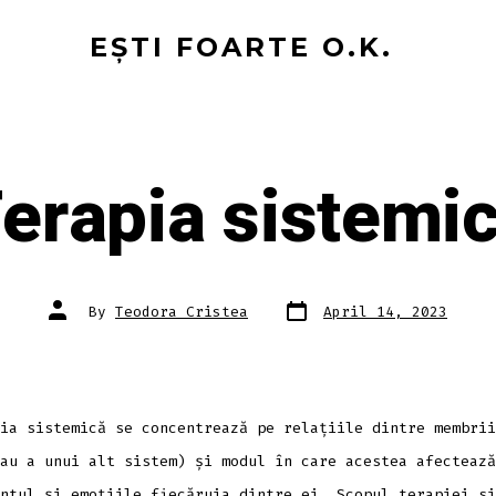
EȘTI FOARTE O.K.
erapia sistemi
Post
Post
By
Teodora Cristea
April 14, 2023
date
author
ia sistemică se concentrează pe relațiile dintre membrii
au a unui alt sistem) și modul în care acestea afectează
ntul și emoțiile fiecăruia dintre ei. Scopul terapiei si