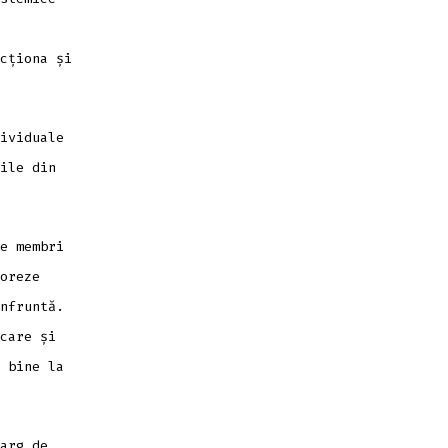
cționa și
ividuale
ile din
e membri
oreze
nfruntă.
care și
 bine la
arg de