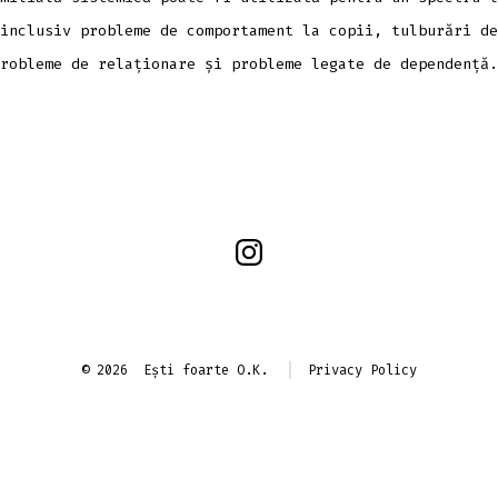
inclusiv probleme de comportament la copii, tulburări de
probleme de relaționare și probleme legate de dependență
Open
Instagram
in
a
© 2026
Ești foarte O.K.
Privacy Policy
new
tab