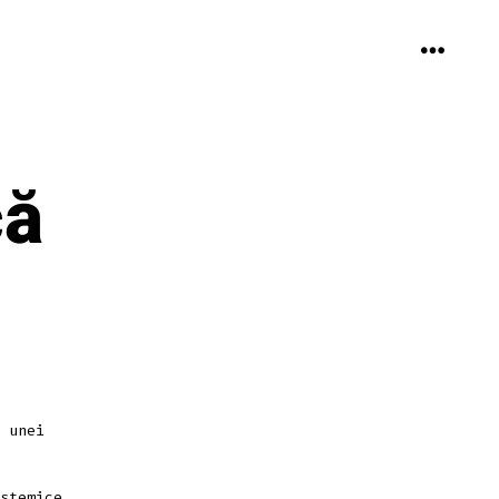
MENU
că
 unei
stemice