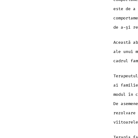
este de a 
comportame
de a-și re
Această ab
ale unui m
cadrul fam
Terapeutul
ai familie
modul în c
De asemene
rezolvare 
viitoarele
Terapia fa