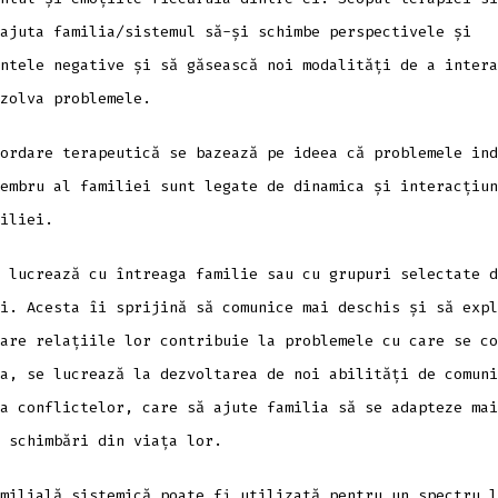
ajuta familia/sistemul să-și schimbe perspectivele și
ntele negative și să găsească noi modalități de a intera
zolva problemele.
ordare terapeutică se bazează pe ideea că problemele ind
embru al familiei sunt legate de dinamica și interacțiun
iliei.
 lucrează cu întreaga familie sau cu grupuri selectate d
i. Acesta îi sprijină să comunice mai deschis și să expl
are relațiile lor contribuie la problemele cu care se co
a, se lucrează la dezvoltarea de noi abilități de comuni
a conflictelor, care să ajute familia să se adapteze mai
 schimbări din viața lor.
milială sistemică poate fi utilizată pentru un spectru l